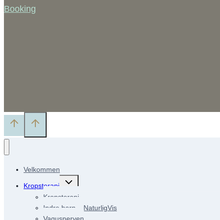
Booking
Velkommen
Skift
Kropsterapi
undermenu
Kropsterapi
Indre barn – NaturligVis
Vagusnerven