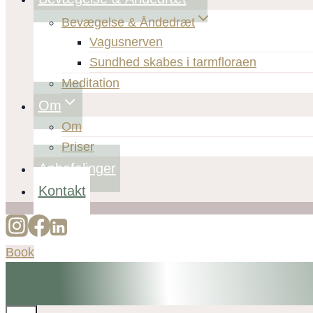
Bevægelse & Åndedræt
Vagusnerven
Sundhed skabes i tarmfloraen
Meditation
Om
Om
Priser
Anbefalinger
Kontakt
Book