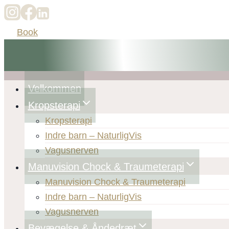
Fortsæt
til
Book
indhold
Velkommen
Kropsterapi
Kropsterapi
Indre barn – NaturligVis
Vagusnerven
Manuvision Chock & Traumeterapi
Manuvision Chock & Traumeterapi
Indre barn – NaturligVis
Vagusnerven
Bevægelse & Åndedræt