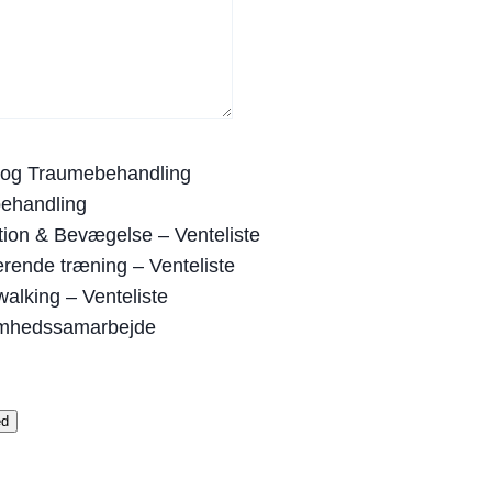
og Traumebehandling
ehandling
tion & Bevægelse – Venteliste
ende træning – Venteliste
alking – Venteliste
omhedssamarbejde
ed