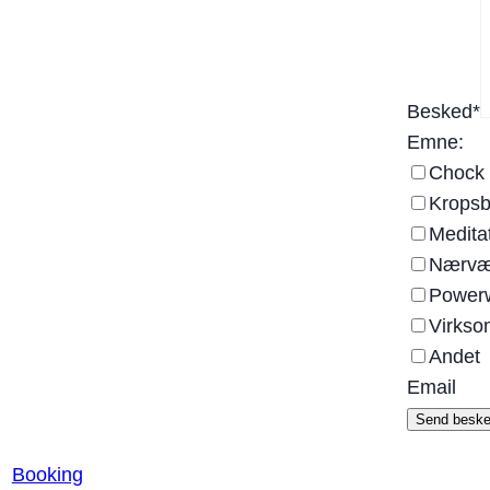
Besked
*
Emne:
Chock 
Kropsb
Medita
Nærvær
Powerw
Virks
Andet
Email
Send besk
Booking